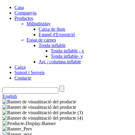
Casa
Companyia
Productes
MilIndisplay
Caixa de llum
Estand d'Exposició
Espai de carpes
Tenda inflable
Tenda inflable - x
Tenda inflable- v
Arc / columna inflable
Caixa
Suport i Serveis
Contacte
English