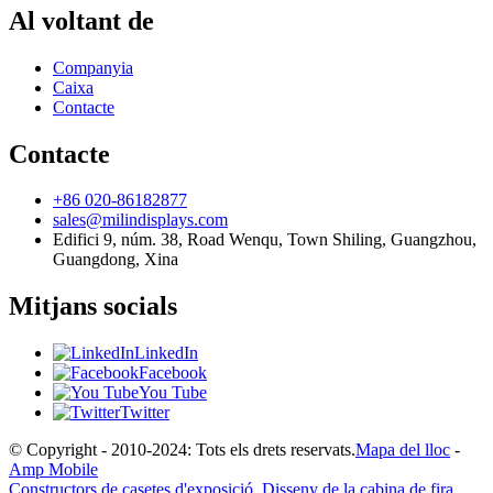
Al voltant de
Companyia
Caixa
Contacte
Contacte
+86 020-86182877
sales@milindisplays.com
Edifici 9, núm. 38, Road Wenqu, Town Shiling, Guangzhou,
Guangdong, Xina
Mitjans socials
LinkedIn
Facebook
You Tube
Twitter
© Copyright - 2010-2024: Tots els drets reservats.
Mapa del lloc
-
Amp Mobile
Constructors de casetes d'exposició
,
Disseny de la cabina de fira
,