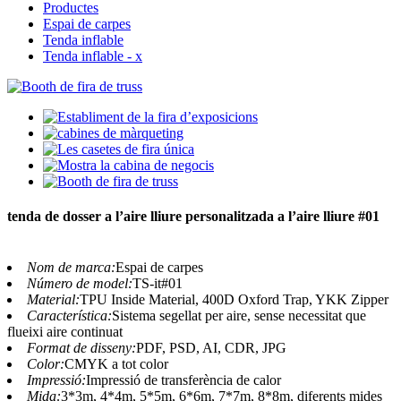
Productes
Espai de carpes
Tenda inflable
Tenda inflable - x
tenda de dosser a l’aire lliure personalitzada a l’aire lliure #01
Nom de marca:
Espai de carpes
Número de model:
TS-it#01
Material:
TPU Inside Material, 400D Oxford Trap, YKK Zipper
Característica:
Sistema segellat per aire, sense necessitat que
flueixi aire continuat
Format de disseny:
PDF, PSD, AI, CDR, JPG
Color:
CMYK a tot color
Impressió:
Impressió de transferència de calor
Mida:
3*3m, 4*4m, 5*5m, 6*6m, 7*7m, 8*8m, ​​diferents mides