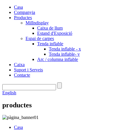
Casa
Companyia
Productes
MilIndisplay
Caixa de llum
Estand d'Exposició
Espai de carpes
Tenda inflable
Tenda inflable - x
Tenda inflable- v
Arc / columna inflable
Caixa
Suport i Serveis
Contacte
English
productes
Casa