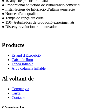
● 10 anys de pràctica refinada
● Proporcionar solucions de visualització comercial
● Instal·lacions de fabricació d’última generació
● Normes d'alta qualitat
● Temps de capçalera curta
● 150+ treballadors de producció experimentats
● Disseny revolucionari i innovador
Producte
Estand d'Exposició
Caixa de llum
Tenda inflable
Arc / columna inflable
Al voltant de
Companyia
Caixa
Contacte
Contacte