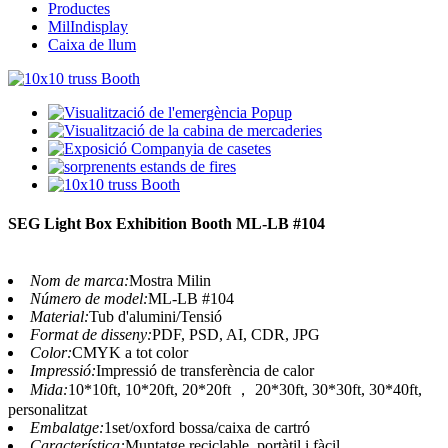
Productes
MilIndisplay
Caixa de llum
SEG Light Box Exhibition Booth ML-LB #104
Nom de marca:
Mostra Milin
Número de model:
ML-LB #104
Material:
Tub d'alumini/Tensió
Format de disseny:
PDF, PSD, AI, CDR, JPG
Color:
CMYK a tot color
Impressió:
Impressió de transferència de calor
Mida:
10*10ft, 10*20ft, 20*20ft ， 20*30ft, 30*30ft, 30*40ft,
personalitzat
Embalatge:
1set/oxford bossa/caixa de cartró
Característica:
Muntatge reciclable, portàtil i fàcil