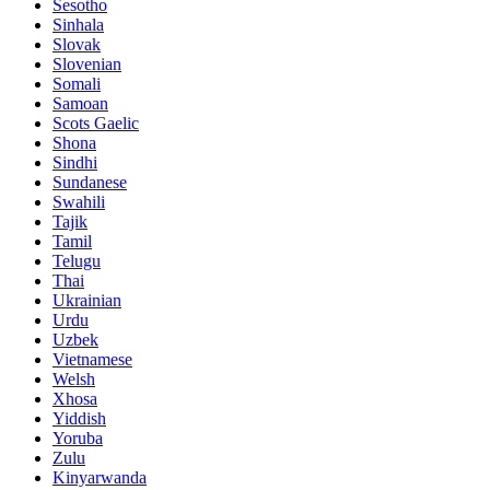
Sesotho
Sinhala
Slovak
Slovenian
Somali
Samoan
Scots Gaelic
Shona
Sindhi
Sundanese
Swahili
Tajik
Tamil
Telugu
Thai
Ukrainian
Urdu
Uzbek
Vietnamese
Welsh
Xhosa
Yiddish
Yoruba
Zulu
Kinyarwanda