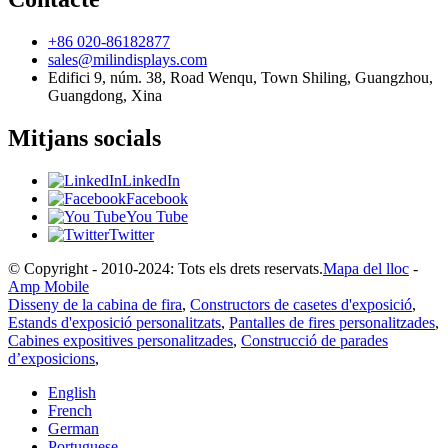
+86 020-86182877
sales@milindisplays.com
Edifici 9, núm. 38, Road Wenqu, Town Shiling, Guangzhou,
Guangdong, Xina
Mitjans socials
LinkedIn
Facebook
You Tube
Twitter
© Copyright - 2010-2024: Tots els drets reservats.
Mapa del lloc
-
Amp Mobile
Disseny de la cabina de fira
,
Constructors de casetes d'exposició
,
Estands d'exposició personalitzats
,
Pantalles de fires personalitzades
,
Cabines expositives personalitzades
,
Construcció de parades
d’exposicions
,
English
French
German
Portuguese