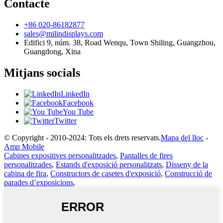
Contacte
+86 020-86182877
sales@milindisplays.com
Edifici 9, núm. 38, Road Wenqu, Town Shiling, Guangzhou,
Guangdong, Xina
Mitjans socials
LinkedIn
Facebook
You Tube
Twitter
© Copyright - 2010-2024: Tots els drets reservats.
Mapa del lloc
-
Amp Mobile
Cabines expositives personalitzades
,
Pantalles de fires
personalitzades
,
Estands d'exposició personalitzats
,
Disseny de la
cabina de fira
,
Constructors de casetes d'exposició
,
Construcció de
parades d’exposicions
,