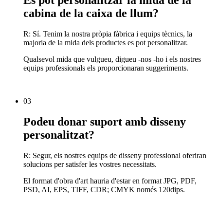
Es pot personalitzar la mida de la
cabina de la caixa de llum?
R: Sí. Tenim la nostra pròpia fàbrica i equips tècnics, la
majoria de la mida dels productes es pot personalitzar.
Qualsevol mida que vulgueu, digueu -nos -ho i els nostres
equips professionals els proporcionaran suggeriments.
03
Podeu donar suport amb disseny
personalitzat?
R: Segur, els nostres equips de disseny professional oferiran
solucions per satisfer les vostres necessitats.
El format d'obra d'art hauria d'estar en format JPG, PDF,
PSD, AI, EPS, TIFF, CDR; CMYK només 120dips.