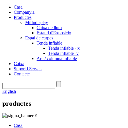
Casa
Companyia
Productes
MilIndisplay
Caixa de llum
Estand d'Exposició
Espai de carpes
Tenda inflable
Tenda inflable - x
Tenda inflable- v
Arc / columna inflable
Caixa
Suport i Serveis
Contacte
English
productes
Casa