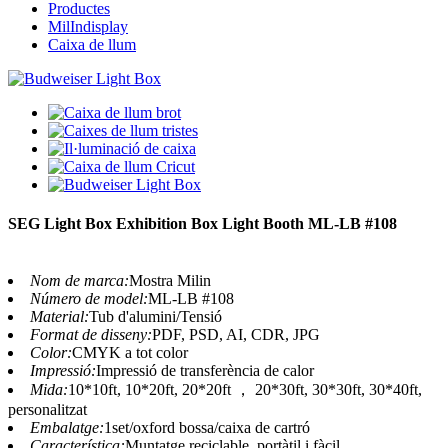
Productes
MilIndisplay
Caixa de llum
SEG Light Box Exhibition Box Light Booth ML-LB #108
Nom de marca:
Mostra Milin
Número de model:
ML-LB #108
Material:
Tub d'alumini/Tensió
Format de disseny:
PDF, PSD, AI, CDR, JPG
Color:
CMYK a tot color
Impressió:
Impressió de transferència de calor
Mida:
10*10ft, 10*20ft, 20*20ft ， 20*30ft, 30*30ft, 30*40ft,
personalitzat
Embalatge:
1set/oxford bossa/caixa de cartró
Característica:
Muntatge reciclable, portàtil i fàcil