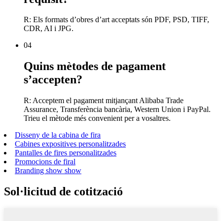
R: Els formats d’obres d’art acceptats són PDF, PSD, TIFF,
CDR, AI i JPG.
04
Quins mètodes de pagament
s’accepten?
R: Acceptem el pagament mitjançant Alibaba Trade
Assurance, Transferència bancària, Western Union i PayPal.
Trieu el mètode més convenient per a vosaltres.
Disseny de la cabina de fira
Cabines expositives personalitzades
Pantalles de fires personalitzades
Promocions de firal
Branding show show
Sol·licitud de cotització