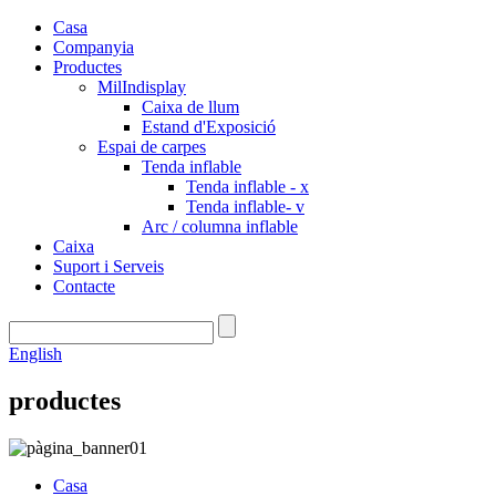
Casa
Companyia
Productes
MilIndisplay
Caixa de llum
Estand d'Exposició
Espai de carpes
Tenda inflable
Tenda inflable - x
Tenda inflable- v
Arc / columna inflable
Caixa
Suport i Serveis
Contacte
English
productes
Casa