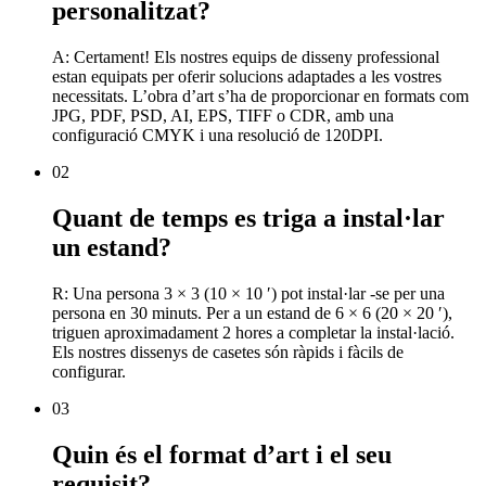
personalitzat?
A: Certament! Els nostres equips de disseny professional
estan equipats per oferir solucions adaptades a les vostres
necessitats. L’obra d’art s’ha de proporcionar en formats com
JPG, PDF, PSD, AI, EPS, TIFF o CDR, amb una
configuració CMYK i una resolució de 120DPI.
02
Quant de temps es triga a instal·lar
un estand?
R: Una persona 3 × 3 (10 × 10 ′) pot instal·lar -se per una
persona en 30 minuts. Per a un estand de 6 × 6 (20 × 20 ′),
triguen aproximadament 2 hores a completar la instal·lació.
Els nostres dissenys de casetes són ràpids i fàcils de
configurar.
03
Quin és el format d’art i el seu
requisit?