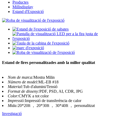
Productes
MilIndisplay
Estand d'Exposició
Estand de fires personalitzades amb la millor qualitat
Nom de marca:
Mostra Milin
Número de model:
ML-EB #18
Material:
Tub d'alumini/Tensió
Format de disseny:
PDF, PSD, AI, CDR, JPG
Color:
CMYK a tot color
Impressió:
Impressió de transferència de calor
Mida:
20*20ft ， 20*30ft ， 30*40ft ， personalitzat
Investigació