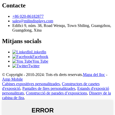
Contacte
+86 020-86182877
sales@milindisplays.com
Edifici 9, núm. 38, Road Wenqu, Town Shiling, Guangzhou,
Guangdong, Xina
Mitjans socials
LinkedIn
Facebook
You Tube
Twitter
© Copyright - 2010-2024: Tots els drets reservats.
Mapa del lloc
-
Amp Mobile
Cabines expositives personalitzades
,
Constructors de casetes
d'exposició
,
Pantalles de fires personalitzades
,
Estands d'exposició
personalitzats
,
Construcció de parades d’exposicions
,
Disseny de la
cabina de fira
,