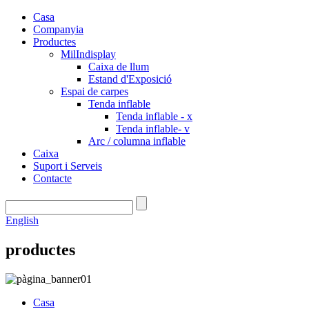
Casa
Companyia
Productes
MilIndisplay
Caixa de llum
Estand d'Exposició
Espai de carpes
Tenda inflable
Tenda inflable - x
Tenda inflable- v
Arc / columna inflable
Caixa
Suport i Serveis
Contacte
English
productes
Casa