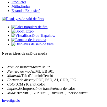
Productes
MilIndisplay
Estand d'Exposició
Noves idees de saló de moda
Nom de marca:
Mostra Milin
Número de model:
ML-EB #01
Material:
Tub d'alumini/Tensió
Format de disseny:
PDF, PSD, AI, CDR, JPG
Color:
CMYK a tot color
Impressió:
Impressió de transferència de calor
Mida:
20*20ft ， 20*30ft ， 30*40ft ， personalitzat
Investigació