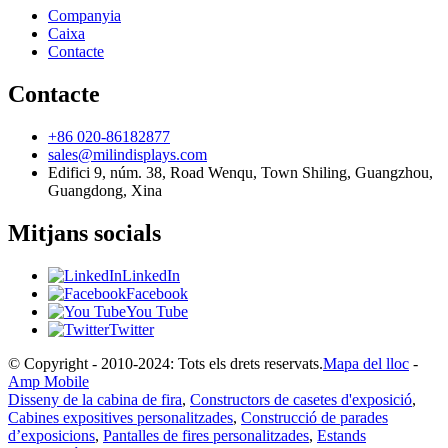
Companyia
Caixa
Contacte
Contacte
+86 020-86182877
sales@milindisplays.com
Edifici 9, núm. 38, Road Wenqu, Town Shiling, Guangzhou,
Guangdong, Xina
Mitjans socials
LinkedIn
Facebook
You Tube
Twitter
© Copyright - 2010-2024: Tots els drets reservats.
Mapa del lloc
-
Amp Mobile
Disseny de la cabina de fira
,
Constructors de casetes d'exposició
,
Cabines expositives personalitzades
,
Construcció de parades
d’exposicions
,
Pantalles de fires personalitzades
,
Estands