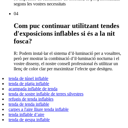
segons les vostres necessitats
04
Com puc continuar utilitzant tendes
d'exposicions inflables si és a la nit
fosca?
R: Podem instal·lar el sistema d’il·luminació per a vosaltres,
però per mostrar la combinació d’il·luminació nocturna i el
vostre disseny, el nostre consell professional és utilitzar un
llenç de color clar per maximitzar l’efecte que desitgeu.
tenda de túnel inflable
tenda de platja inflable
acampada inflable de tenda
tenda de sostre inflable de terres silvestres
refugis de tenda inflables
tenda de tenda inflable
carpes a l'aire lliure tenda inflable
tenda inflable d’aire
tenda de gespa inflable