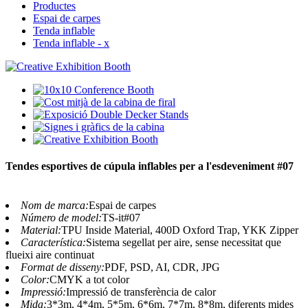
Productes
Espai de carpes
Tenda inflable
Tenda inflable - x
Tendes esportives de cúpula inflables per a l'esdeveniment #07
Nom de marca:
Espai de carpes
Número de model:
TS-it#07
Material:
TPU Inside Material, 400D Oxford Trap, YKK Zipper
Característica:
Sistema segellat per aire, sense necessitat que
flueixi aire continuat
Format de disseny:
PDF, PSD, AI, CDR, JPG
Color:
CMYK a tot color
Impressió:
Impressió de transferència de calor
Mida:
3*3m, 4*4m, 5*5m, 6*6m, 7*7m, 8*8m, ​​diferents mides