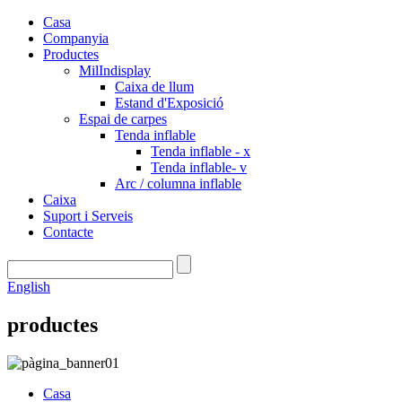
Casa
Companyia
Productes
MilIndisplay
Caixa de llum
Estand d'Exposició
Espai de carpes
Tenda inflable
Tenda inflable - x
Tenda inflable- v
Arc / columna inflable
Caixa
Suport i Serveis
Contacte
English
productes
Casa