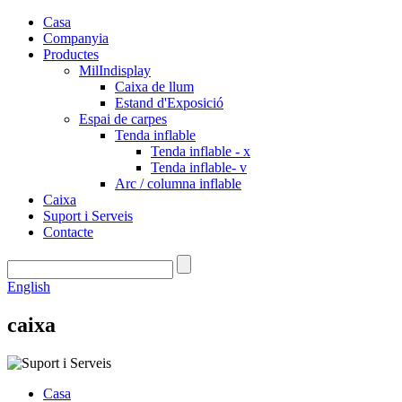
Casa
Companyia
Productes
MilIndisplay
Caixa de llum
Estand d'Exposició
Espai de carpes
Tenda inflable
Tenda inflable - x
Tenda inflable- v
Arc / columna inflable
Caixa
Suport i Serveis
Contacte
English
caixa
Casa