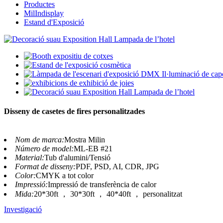
Productes
MilIndisplay
Estand d'Exposició
Disseny de casetes de fires personalitzades
Nom de marca:
Mostra Milin
Número de model:
ML-EB #21
Material:
Tub d'alumini/Tensió
Format de disseny:
PDF, PSD, AI, CDR, JPG
Color:
CMYK a tot color
Impressió:
Impressió de transferència de calor
Mida:
20*30ft ， 30*30ft ， 40*40ft ， personalitzat
Investigació