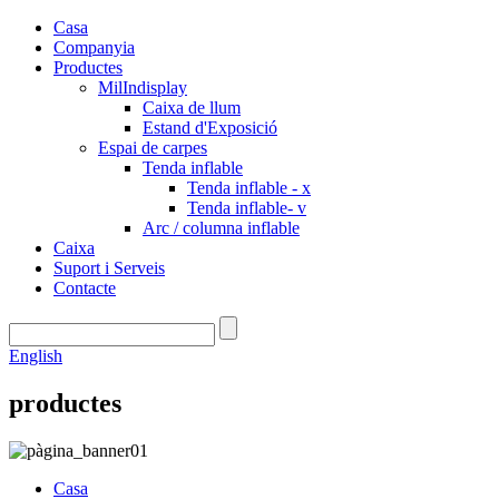
Casa
Companyia
Productes
MilIndisplay
Caixa de llum
Estand d'Exposició
Espai de carpes
Tenda inflable
Tenda inflable - x
Tenda inflable- v
Arc / columna inflable
Caixa
Suport i Serveis
Contacte
English
productes
Casa